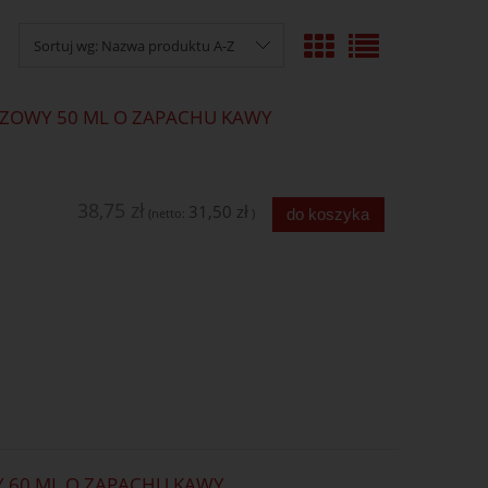
Sortuj wg:
Nazwa produktu A-Z
ZOWY 50 ML O ZAPACHU KAWY
38,75 zł
31,50 zł
do koszyka
(netto:
)
 60 ML O ZAPACHU KAWY