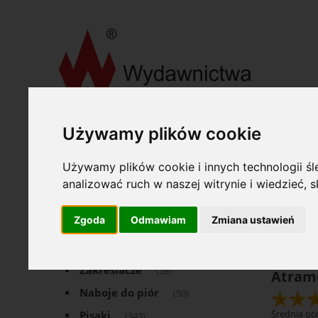
»
»
Wydawnictwa Akcydensowe S. A.
Art. Piśmienne
Atr
Oferta
Używamy plików cookie
Opcje
Używamy plików cookie i innych technologii śle
Art. Piśmienne
(1504)
Katego
analizować ruch w naszej witrynie i wiedzieć,
Pióra wieczne
(94)
Dostęp
Zgoda
Odmawiam
Zmiana ustawień
Wkłady
(151)
Tłoczki
(4)
Zakreślacze
(58)
Atram
Naboje do piór
(50)
Średnia oce
Pisaki
(343)