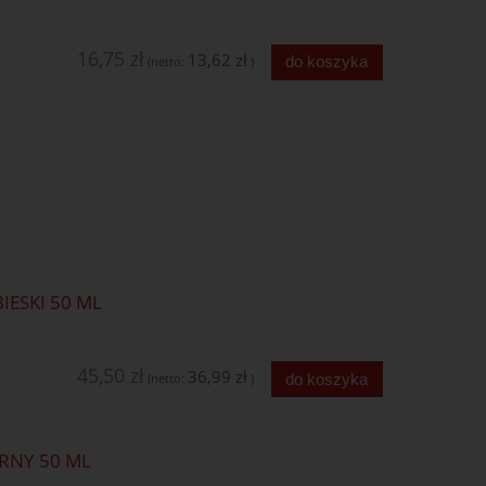
16,75 zł
13,62 zł
do koszyka
(netto:
)
IESKI 50 ML
45,50 zł
36,99 zł
do koszyka
(netto:
)
RNY 50 ML