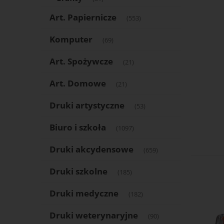
Art. Papiernicze
(553)
Komputer
(69)
Art. Spożywcze
(21)
Art. Domowe
(21)
Druki artystyczne
(53)
Biuro i szkoła
(1097)
Druki akcydensowe
(659)
Druki szkolne
(185)
Druki medyczne
(182)
Druki weterynaryjne
(90)