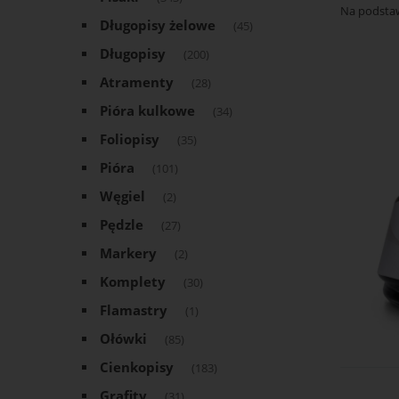
Na podsta
Długopisy żelowe
(45)
Długopisy
(200)
Atramenty
(28)
Pióra kulkowe
(34)
Foliopisy
(35)
Pióra
(101)
Węgiel
(2)
Pędzle
(27)
Markery
(2)
Komplety
(30)
Flamastry
(1)
Ołówki
(85)
Cienkopisy
(183)
Grafity
(31)