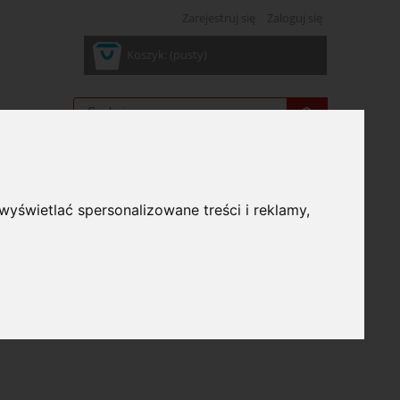
Zarejestruj się
Zaloguj się
Koszyk:
(pusty)
wyświetlać spersonalizowane treści i reklamy,
: (wybierz)
bierz)