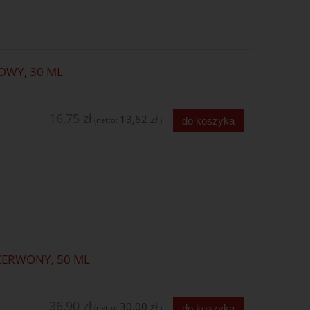
OWY, 30 ML
16,75 zł
13,62 zł
do koszyka
(netto:
)
ERWONY, 50 ML
36,90 zł
30,00 zł
do koszyka
(netto:
)