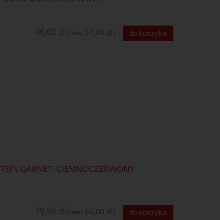
46,00 zł
37,40 zł
do koszyka
(netto:
)
STEIN GARNET- CIEMNOCZERWONY
79,95 zł
65,00 zł
do koszyka
(netto:
)