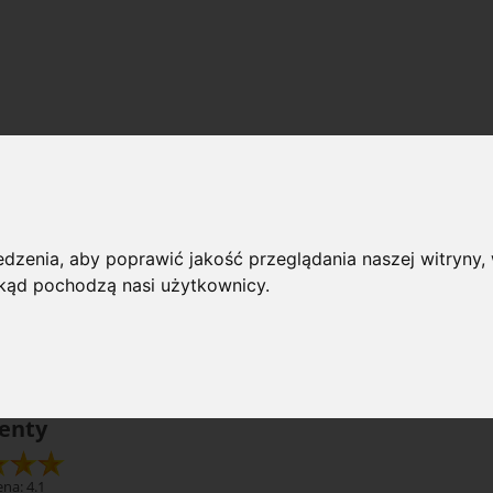
amenty
 przeglądania
dzenia, aby poprawić jakość przeglądania naszej witryny, 
rie: Atramenty
Producent
 skąd pochodzą nasi użytkownicy.
ność: (wybierz)
Cena: (wy
enty
na: 4.1