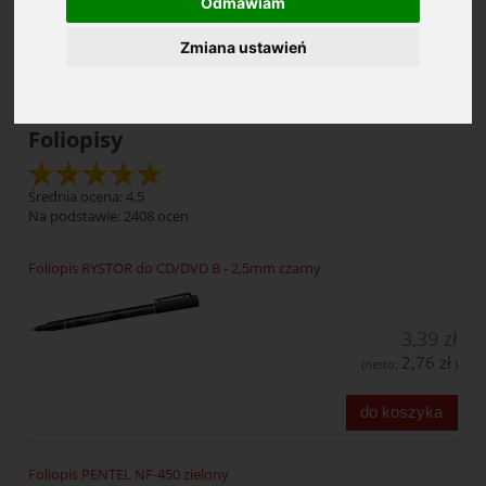
Odmawiam
Zmiana ustawień
Cena: (wybierz)
Foliopisy
Średnia ocena: 4.5
Na podstawie:
2408
ocen
Foliopis RYSTOR do CD/DVD B - 2,5mm czarny
3,39 zł
2,76 zł
(netto:
)
do koszyka
Foliopis PENTEL NF-450 zielony