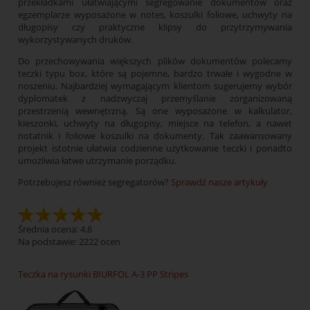
przekładkami ułatwiającymi segregowanie dokumentów oraz
egzemplarze wyposażone w notes, koszulki foliowe, uchwyty na
długopisy czy praktyczne klipsy do przytrzymywania
wykorzystywanych druków.
Do przechowywania większych plików dokumentów polecamy
teczki typu box, które są pojemne, bardzo trwałe i wygodne w
noszeniu. Najbardziej wymagającym klientom sugerujemy wybór
dyplomatek z nadzwyczaj przemyślanie zorganizowaną
przestrzenią wewnętrzną. Są one wyposażone w kalkulator,
kieszonki, uchwyty na długopisy, miejsce na telefon, a nawet
notatnik i foliowe koszulki na dokumenty. Tak zaawansowany
projekt istotnie ułatwia codzienne użytkowanie teczki i ponadto
umożliwia łatwe utrzymanie porządku.
Potrzebujesz również segregatorów?
Sprawdź nasze artykuły
Średnia ocena: 4.8
Na podstawie:
2222
ocen
Teczka na rysunki BIURFOL A-3 PP Stripes