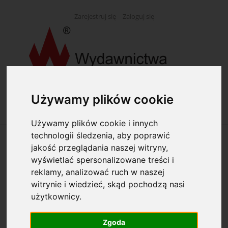
Zarejestruj się
Zaloguj się
Używamy plików cookie
Używamy plików cookie i innych
technologii śledzenia, aby poprawić
jakość przeglądania naszej witryny,
Opcje przeglądania
wyświetlać spersonalizowane treści i
reklamy, analizować ruch w naszej
Kategorie: Organizery, dyplomatki
witrynie i wiedzieć, skąd pochodzą nasi
użytkownicy.
Producent: (wybierz)
Zgoda
Dostępność: (wybierz)