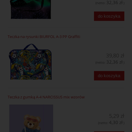
32,36 zł
(netto:
)
do koszyka
Teczka na rysunki BIURFOL A-3 PP Graffiti
39,80 zł
32,36 zł
(netto:
)
do koszyka
Teczka z gumką A-4 NARCISSUS mix wzorów
5,29 zł
4,30 zł
(netto:
)