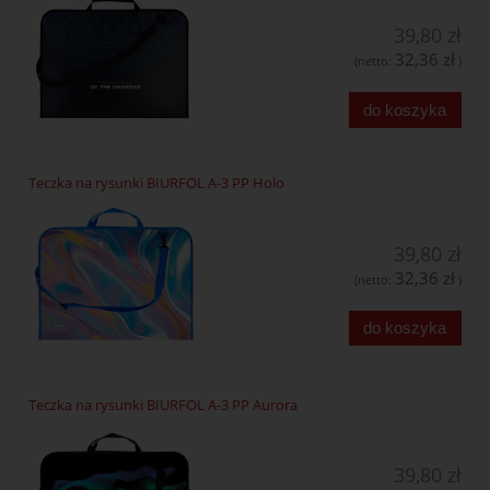
39,80 zł
32,36 zł
(netto:
)
do koszyka
Teczka na rysunki BIURFOL A-3 PP Holo
39,80 zł
32,36 zł
(netto:
)
do koszyka
Teczka na rysunki BIURFOL A-3 PP Aurora
39,80 zł