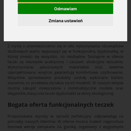
Odmawiam
Cena: (wybierz)
Zmiana ustawień
Dyplomatki, teczki
Z myślą o przemieszczeniu się w celu wykonywania obowiązków
służbowych warto wyposażyć się w funkcjonalną dyplomatkę, w
której zmieści się wszystko, co niezbędne. Dostępne w ofercie
teczki są niezwykle praktyczne i zarazem atrakcyjne wizualnie.
Wykorzystanie jakościowych materiałów oraz świetnie
zaprojektowane wnętrze gwarantują komfortowe użytkowanie.
Wszystkie sprzedawane produkty zostały wykonane bardzo
starannie, co przekłada się także na ich trwałość. W naszym sklepie
można zakupić nowoczesne i minimalistyczne modele oraz
eleganckie, klasyczne teczki dyplomatki ze skóry ekologicznej.
Bogata oferta funkcjonalnych teczek
Proponowane wyroby w sposób perfekcyjny odpowiadają na
potrzeby naszych klientów. W ofercie można znaleźć najprostsze
biurowe wersje zamykane na gumkę, organizery z wygodnymi