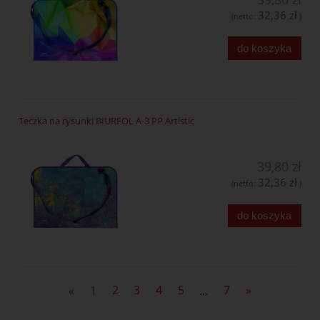
32,36 zł
(netto:
)
do koszyka
Teczka na rysunki BIURFOL A-3 PP Artistic
39,80 zł
32,36 zł
(netto:
)
do koszyka
«
1
2
3
4
5
...
7
»