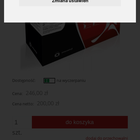
Zmiana ustawień
Dostępność:
na wyczerpaniu
246,00 zł
Cena:
200,00 zł
Cena netto:
do koszyka
szt.
dodaj do przechowalni