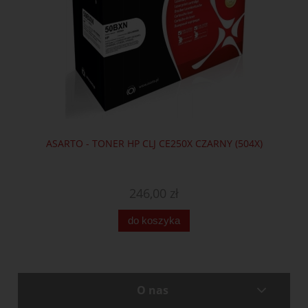
ASARTO - TONER HP CLJ CE250X CZARNY (504X)
246,00 zł
do koszyka
O nas