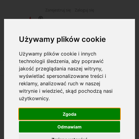
Zarejestruj się
Zaloguj się
Używamy plików cookie
Używamy plików cookie i innych
technologii śledzenia, aby poprawić
jakość przeglądania naszej witryny,
wyświetlać spersonalizowane treści i
reklamy, analizować ruch w naszej
ASARTO - Toner HP CLJ CE250X czarny
witrynie i wiedzieć, skąd pochodzą nasi
(504X)
użytkownicy.
Zgoda
Odmawiam