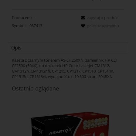
Producent:
-
zapytaj o produkt
Symbol:
037413
poleć znajomemu
Opis
Kaseta z czarnym tonerem AS-LH250XN, zamiennik HP CLJ
CE250X (504X), do drukarek HP Color LaserJet CM1312,
CM1312n, CM1312nfi, CP1215, CP1217, CP1510, CP1514n,
CP1515n, CP1518ni, wydajność ok. 10 500 stron. 504BXN
Ostatnio oglądane