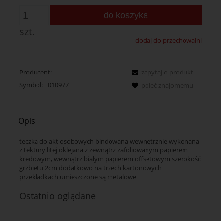
do koszyka
szt.
dodaj do przechowalni
Producent:
-
zapytaj o produkt
Symbol:
010977
poleć znajomemu
Opis
teczka do akt osobowych bindowana wewnętrznie wykonana
z tektury litej oklejana z zewnątrz zafoliowanym papierem
kredowym, wewnątrz białym papierem offsetowym szerokość
grzbietu 2cm dodatkowo na trzech kartonowych
przekładkach umieszczone są metalowe
Ostatnio oglądane