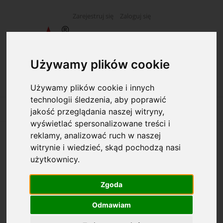
Zarejestruj się
Zaloguj się
Używamy plików cookie
Używamy plików cookie i innych
technologii śledzenia, aby poprawić
jakość przeglądania naszej witryny,
wyświetlać spersonalizowane treści i
reklamy, analizować ruch w naszej
Akta osobowe 2 cm bindowane
witrynie i wiedzieć, skąd pochodzą nasi
wewnętrznie zielone
użytkownicy.
Zgoda
Odmawiam