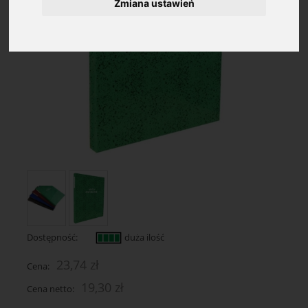
Zmiana ustawień
Dostępność:
duża ilość
23,74 zł
Cena:
19,30 zł
Cena netto: