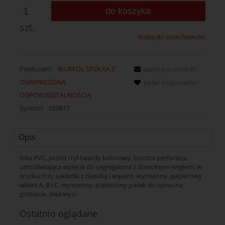
do koszyka
szt.
dodaj do przechowalni
Producent:
BIURFOL SPÓŁKA Z
zapytaj o produkt
OGRANICZONĄ
poleć znajomemu
ODPOWIEDZIALNOŚCIĄ
Symbol:
020817
Opis
folia PVC, przód i tył twardy kolorowy, boczna perforacja
umożliwiająca wpięcie do segregatora z dowolnym ringiem, w
środku trzy zakładki z blaszką i wąsem, wymienny, papierowy
wkład A, B i C, wymienny, papierowy pasek do opisu na
grzbiecie, dwa wyci
Ostatnio oglądane