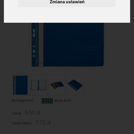
Zmiana ustawień
Dostępność:
duża ilość
9,50 zł
Cena:
7,72 zł
Cena netto: