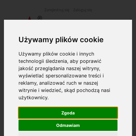
Zarejestruj się
Zaloguj się
Używamy plików cookie
Używamy plików cookie i innych
technologii śledzenia, aby poprawić
jakość przeglądania naszej witryny,
wyświetlać spersonalizowane treści i
reklamy, analizować ruch w naszej
Akta osobowe - skoroszyt PCV A-4 wpinany
witrynie i wiedzieć, skąd pochodzą nasi
niebieski
użytkownicy.
Zgoda
Odmawiam