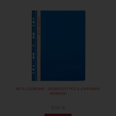
AKTA OSOBOWE - SKOROSZYT PCV A-4 WPINANY
NIEBIESKI
9,50 zł