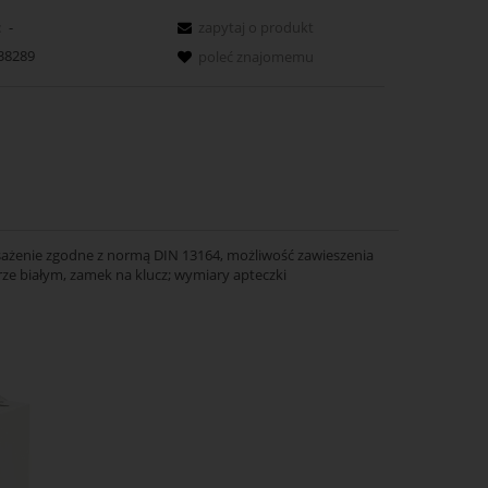
:
-
zapytaj o produkt
38289
poleć znajomemu
ażenie zgodne z normą DIN 13164, możliwość zawieszenia
ze białym, zamek na klucz; wymiary apteczki