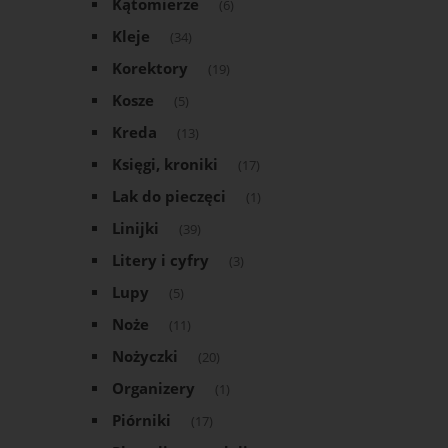
Kątomierze
(6)
Kleje
(34)
Korektory
(19)
Kosze
(5)
Kreda
(13)
Księgi, kroniki
(17)
Lak do pieczęci
(1)
Linijki
(39)
Litery i cyfry
(3)
Lupy
(5)
Noże
(11)
Nożyczki
(20)
Organizery
(1)
Piórniki
(17)