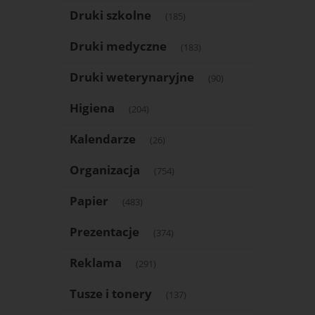
Druki szkolne
(185)
Druki medyczne
(183)
Druki weterynaryjne
(90)
Higiena
(204)
Kalendarze
(26)
Organizacja
(754)
Papier
(483)
Prezentacje
(374)
Reklama
(291)
Tusze i tonery
(137)