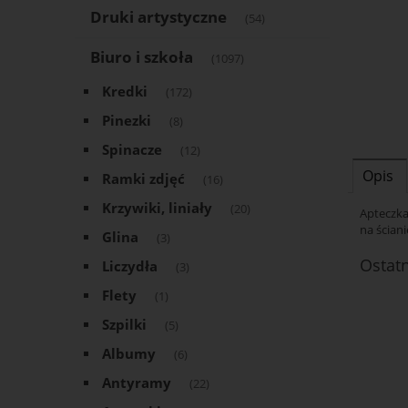
Druki artystyczne
(54)
Biuro i szkoła
(1097)
Kredki
(172)
Pinezki
(8)
Spinacze
(12)
Opis
Ramki zdjęć
(16)
Krzywiki, liniały
(20)
Apteczka
na ścian
Glina
(3)
Ostat
Liczydła
(3)
Flety
(1)
Szpilki
(5)
Albumy
(6)
Antyramy
(22)