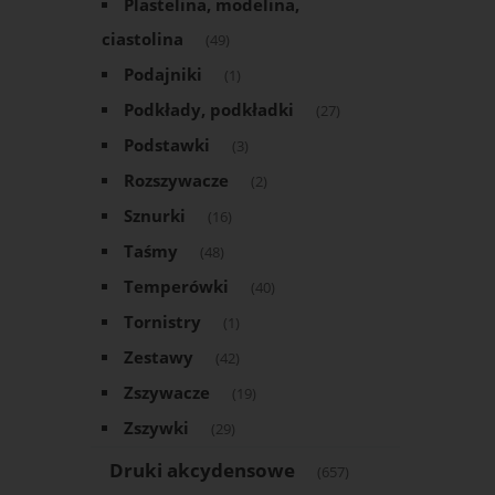
Plastelina, modelina,
ciastolina
(49)
Podajniki
(1)
Podkłady, podkładki
(27)
Podstawki
(3)
Rozszywacze
(2)
Sznurki
(16)
Taśmy
(48)
Temperówki
(40)
Tornistry
(1)
Zestawy
(42)
Zszywacze
(19)
Zszywki
(29)
Druki akcydensowe
(657)