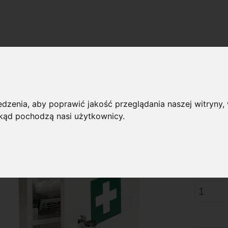
»
zki
Apteczka z wyposażeniem AS-20
zka z wyposażeniem AS-20
dzenia, aby poprawić jakość przeglądania naszej witryny, 
 skąd pochodzą nasi użytkownicy.
Dostępnoś
20
Cena:
Cena netto