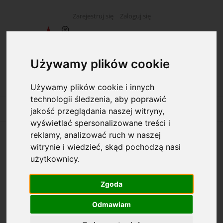
Zarejestruj się
Zaloguj się
Używamy plików cookie
Używamy plików cookie i innych
technologii śledzenia, aby poprawić
jakość przeglądania naszej witryny,
wyświetlać spersonalizowane treści i
reklamy, analizować ruch w naszej
B-123/100 Księga inwentarzowa
witrynie i wiedzieć, skąd pochodzą nasi
księgozbioru
użytkownicy.
Zgoda
Odmawiam