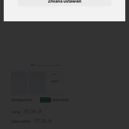
Zmiana ustawień
Dostępność:
duża ilość
45,94 zł
Cena:
37,35 zł
Cena netto: