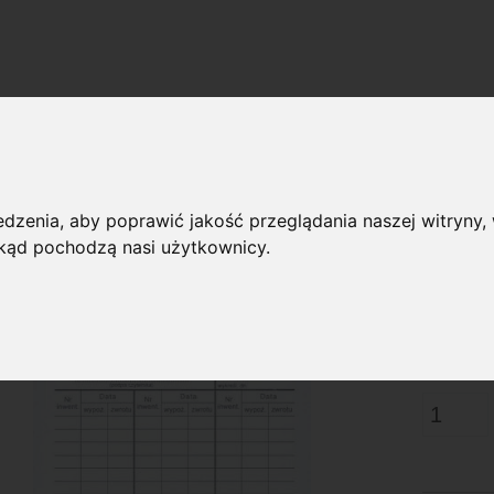
»
Biblioteki
B-171 Karta czytelnika-zobowiązanie,
Karta czytelnika-zobowiązanie
dzenia, aby poprawić jakość przeglądania naszej witryny, 
 skąd pochodzą nasi użytkownicy.
Dostępnoś
0,1
Cena:
Cena netto