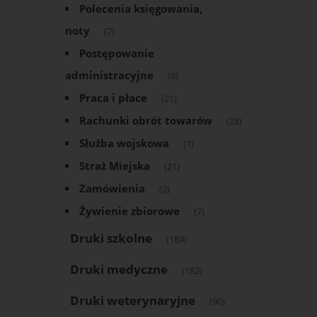
Polecenia księgowania,
noty
(7)
Postępowanie
administracyjne
(8)
Praca i płace
(21)
Rachunki obrót towarów
(28)
Służba wojskowa
(1)
Straż Miejska
(21)
Zamówienia
(2)
Żywienie zbiorowe
(7)
Druki szkolne
(184)
Druki medyczne
(182)
Druki weterynaryjne
(90)