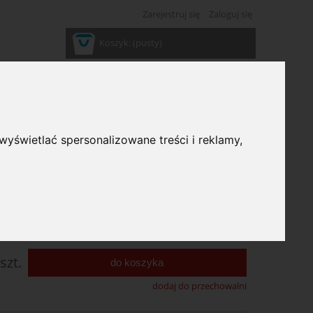
Zarejestruj się
Zaloguj się
Koszyk:
(pusty)
wyświetlać spersonalizowane treści i reklamy,
ć:
duża ilość
5 zł
0,12 zł
:
szt.
do koszyka
dodaj do przechowalni