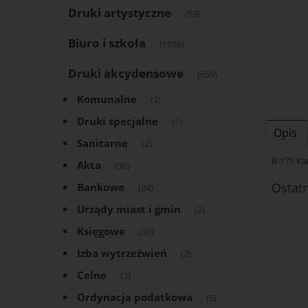
Druki artystyczne
(53)
Biuro i szkoła
(1098)
Druki akcydensowe
(659)
Komunalne
(2)
Druki specjalne
(1)
Opis
Sanitarne
(2)
B-171 Ka
Akta
(30)
Ostat
Bankowe
(24)
Urządy miast i gmin
(2)
Księgowe
(38)
Izba wytrzeźwień
(2)
Celne
(3)
Ordynacja podatkowa
(5)