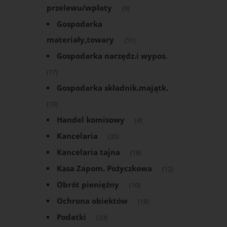
przelewu/wpłaty
(9)
Gospodarka
materiały,towary
(51)
Gospodarka narzędz.i wypos.
(17)
Gospodarka składnik.majątk.
(10)
Handel komisowy
(4)
Kancelaria
(35)
Kancelaria tajna
(18)
Kasa Zapom. Pożyczkowa
(12)
Obrót pieniężny
(10)
Ochrona obiektów
(18)
Podatki
(33)