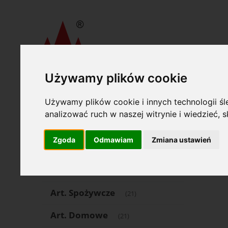
Używamy plików cookie
»
»
Wydawnictwa Akcydensowe S. A.
Druki akcydensowe
Oferta
B-171 
Używamy plików cookie i innych technologii śle
analizować ruch w naszej witrynie i wiedzieć,
Art. Piśmienne
(1505)
Zgoda
Odmawiam
Zmiana ustawień
Art. Papiernicze
(553)
Komputer
(69)
Art. Spożywcze
(21)
Art. Domowe
(21)