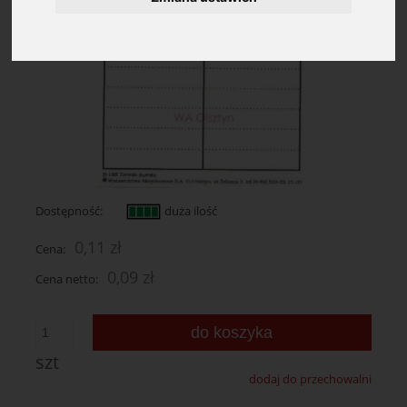
Dostępność:
duża ilość
0,11 zł
Cena:
0,09 zł
Cena netto:
do koszyka
szt
dodaj do przechowalni