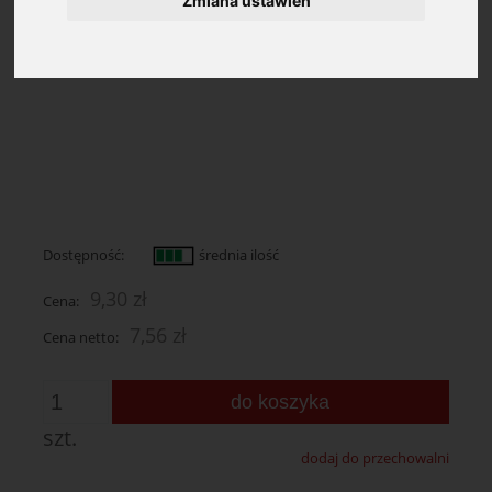
Zmiana ustawień
Dostępność:
średnia ilość
9,30 zł
Cena:
7,56 zł
Cena netto:
do koszyka
szt.
dodaj do przechowalni