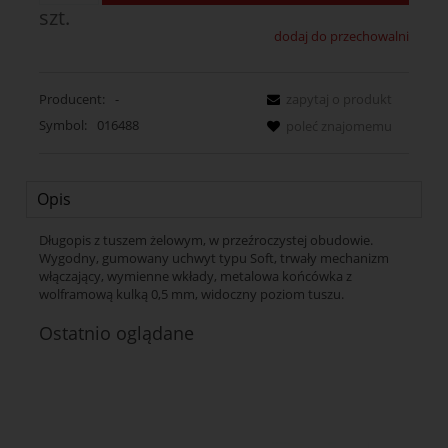
szt.
dodaj do przechowalni
Producent:
-
zapytaj o produkt
Symbol:
016488
poleć znajomemu
Opis
Długopis z tuszem żelowym, w przeźroczystej obudowie.
Wygodny, gumowany uchwyt typu Soft, trwały mechanizm
włączający, wymienne wkłady, metalowa końcówka z
wolframową kulką 0,5 mm, widoczny poziom tuszu.
Ostatnio oglądane