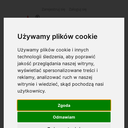
Zarejestruj się
Zaloguj się
Używamy plików cookie
Używamy plików cookie i innych
technologii śledzenia, aby poprawić
jakość przeglądania naszej witryny,
wyświetlać spersonalizowane treści i
reklamy, analizować ruch w naszej
Długopis żelowy TOMA automat
witrynie i wiedzieć, skąd pochodzą nasi
MASTERShip zielony
użytkownicy.
Zgoda
Odmawiam