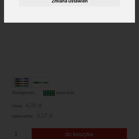
Zmiana ustawień
Dostępność:
duża ilość
4,39 zł
Cena:
3,57 zł
Cena netto:
do koszyka