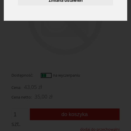
Zmiana ustawień
Dostępność:
na wyczerpaniu
43,05 zł
Cena:
35,00 zł
Cena netto:
do koszyka
szt.
dodaj do przechowalni