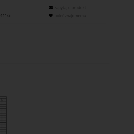
:
-
zapytaj o produkt
-111/S
poleć znajomemu