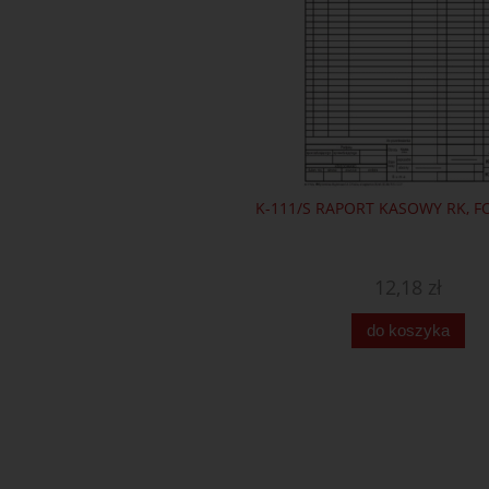
K-111/S RAPORT KASOWY RK, F
12,18 zł
do koszyka