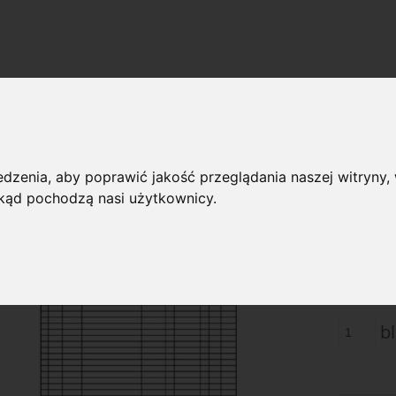
»
Obrót pieniężny
K-111/s Raport kasowy RK, format A4,
/s Raport kasowy RK, format A4
dzenia, aby poprawić jakość przeglądania naszej witryny, 
 skąd pochodzą nasi użytkownicy.
Dostępnoś
12
Cena:
Cena netto
bl