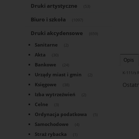
Druki artystyczne
(53)
Biuro i szkoła
(1097)
Druki akcydensowe
(659)
Sanitarne
(2)
Akta
(30)
Opis
Bankowe
(24)
K-111/s 
Urządy miast i gmin
(2)
Ostat
Księgowe
(38)
Izba wytrzeźwień
(2)
Celne
(3)
Ordynacja podatkowa
(5)
Samochodowe
(4)
Straż rybacka
(1)