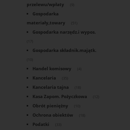
przelewu/wpłaty
(9)
Gospodarka
materiały,towary
(51)
Gospodarka narzędz.i wypos.
(17)
Gospodarka składnik.majątk.
(10)
Handel komisowy
(4)
Kancelaria
(35)
Kancelaria tajna
(18)
Kasa Zapom. Pożyczkowa
(12)
Obrót pieniężny
(10)
Ochrona obiektów
(18)
Podatki
(33)