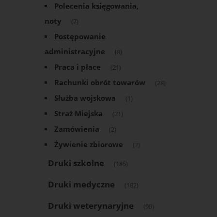
Polecenia księgowania,
noty
(7)
Postępowanie
administracyjne
(8)
Praca i płace
(21)
Rachunki obrót towarów
(28)
Służba wojskowa
(1)
Straż Miejska
(21)
Zamówienia
(2)
Żywienie zbiorowe
(7)
Druki szkolne
(185)
Druki medyczne
(182)
Druki weterynaryjne
(90)