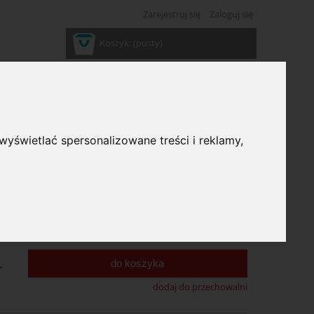
Zarejestruj się
Zaloguj się
Koszyk:
(pusty)
wyświetlać spersonalizowane treści i reklamy,
ć:
duża ilość
,18 zł
9,90 zł
:
.
do koszyka
dodaj do przechowalni