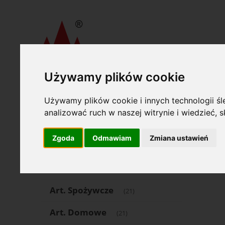
Używamy plików cookie
»
»
Wydawnictwa Akcydensowe S. A.
Druki akcydensowe
Oferta
K-111
Używamy plików cookie i innych technologii śle
analizować ruch w naszej witrynie i wiedzieć,
Art. Piśmienne
(1504)
Zgoda
Odmawiam
Zmiana ustawień
Art. Papiernicze
(553)
Komputer
(69)
Art. Spożywcze
(21)
Art. Domowe
(21)