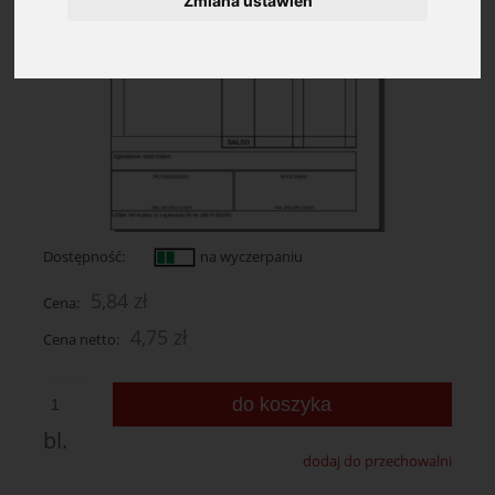
Zmiana ustawień
Dostępność:
na wyczerpaniu
5,84 zł
Cena:
4,75 zł
Cena netto:
do koszyka
bl.
dodaj do przechowalni