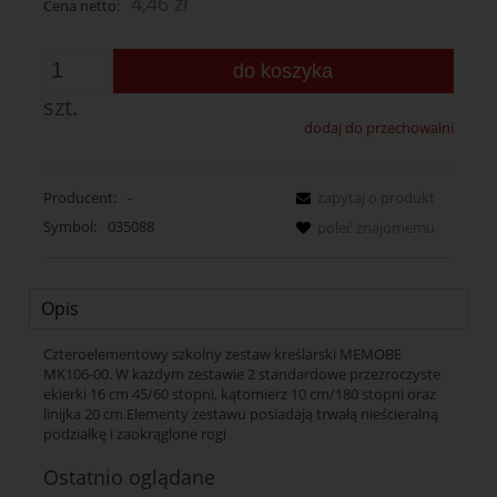
4,46 zł
Cena netto:
do koszyka
szt.
dodaj do przechowalni
Producent:
-
zapytaj o produkt
Symbol:
035088
poleć znajomemu
Opis
Czteroelementowy szkolny zestaw kreślarski MEMOBE
MK106-00. W każdym zestawie 2 standardowe przezroczyste
ekierki 16 cm 45/60 stopni, kątomierz 10 cm/180 stopni oraz
linijka 20 cm.Elementy zestawu posiadają trwałą nieścieralną
podziałkę i zaokrąglone rogi
Ostatnio oglądane