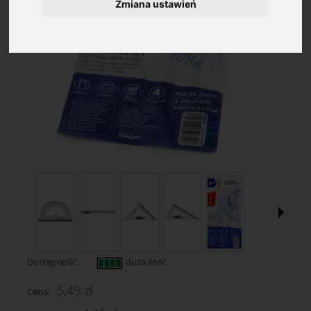
Zmiana ustawień
Dostępność:
duża ilość
5,49 zł
Cena: