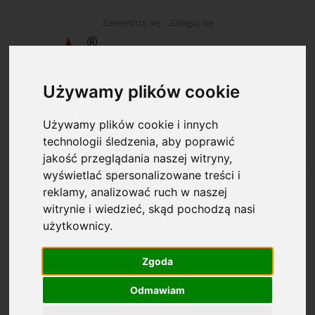
Zarejestruj się
Zaloguj się
Używamy plików cookie
Używamy plików cookie i innych
technologii śledzenia, aby poprawić
jakość przeglądania naszej witryny,
wyświetlać spersonalizowane treści i
reklamy, analizować ruch w naszej
Komplet geometryczny MEMOBE MK-106 z
witrynie i wiedzieć, skąd pochodzą nasi
linijką 20 cm
użytkownicy.
Zgoda
Odmawiam