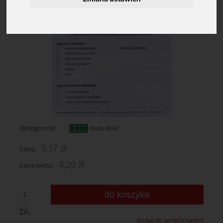
Dostępność:
duża ilość
5,17 zł
Cena:
4,20 zł
Cena netto:
do koszyka
bl.
dodaj do przechowalni