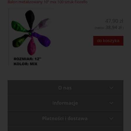
Balon metalizowany 10" mix 100 sztuk Fiorello
47,90 zł
38,94 zł
(netto:
)
do koszyka
O nas
Informacje
Płatności i dostawa