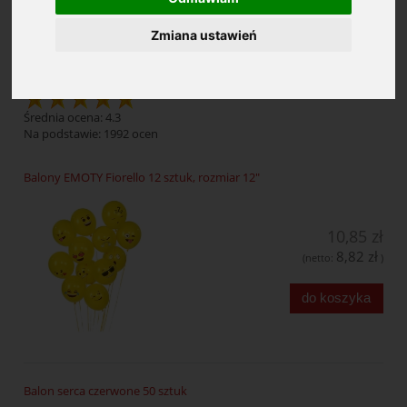
Zmiana ustawień
Balony
Średnia ocena: 4.3
Na podstawie:
1992
ocen
Balony EMOTY Fiorello 12 sztuk, rozmiar 12"
10,85 zł
8,82 zł
(netto:
)
do koszyka
Balon serca czerwone 50 sztuk