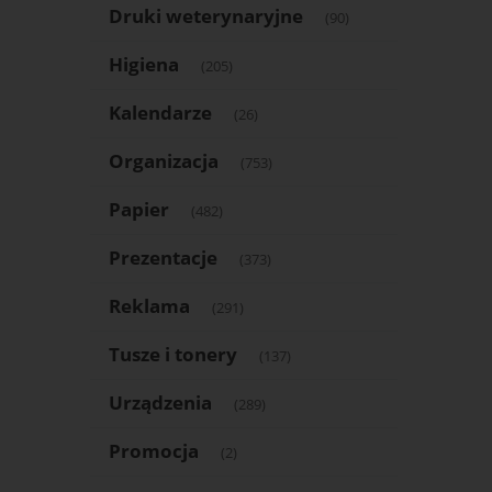
Druki weterynaryjne
(90)
Higiena
(205)
Kalendarze
(26)
Organizacja
(753)
Papier
(482)
Prezentacje
(373)
Reklama
(291)
Tusze i tonery
(137)
Urządzenia
(289)
Promocja
(2)