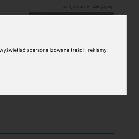
Zarejestruj się
Zaloguj się
Koszyk:
(pusty)
wyświetlać spersonalizowane treści i reklamy,
ść: (wybierz)