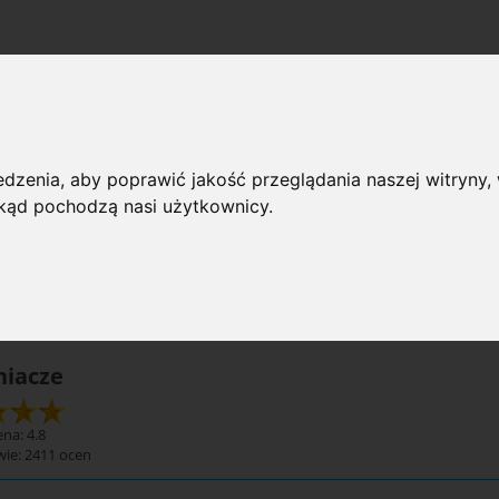
dzenia, aby poprawić jakość przeglądania naszej witryny, 
acze
 skąd pochodzą nasi użytkownicy.
 przeglądania
rie: Napełniacze
Dostępno
niacze
na: 4.8
wie:
2411
ocen