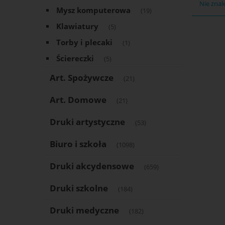
Nie znal
Mysz komputerowa
(19)
Klawiatury
(5)
Torby i plecaki
(1)
Ściereczki
(5)
Art. Spożywcze
(21)
Art. Domowe
(21)
Druki artystyczne
(53)
Biuro i szkoła
(1098)
Druki akcydensowe
(659)
Druki szkolne
(184)
Druki medyczne
(182)