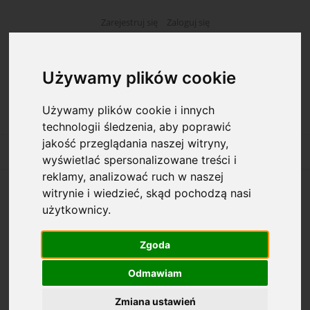
Zarejestruj się
Zaloguj się
Używamy plików cookie
Używamy plików cookie i innych
technologii śledzenia, aby poprawić
jakość przeglądania naszej witryny,
wyświetlać spersonalizowane treści i
reklamy, analizować ruch w naszej
witrynie i wiedzieć, skąd pochodzą nasi
Opcje przeglądania
użytkownicy.
Kategorie: Pióra wieczne
Zgoda
Dostępność: (wybierz)
Odmawiam
Zmiana ustawień