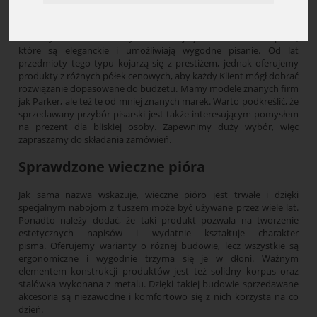
Pióra wieczne
W naszym szerokim asortymencie znajdą Państwo wieczne pióra,
które są eleganckie i umożliwiają wygodne pisanie. Od lat
przedmioty tego typu kojarzą się z prestiżem, jednak oferujemy
produkty z różnych półek cenowych, aby każdy Klient mógł dobrać
rozwiązanie dopasowane do budżetu. Mamy modele znanych firm
jak Parker, ale też te od mniej znanych marek. Warto podkreślić, że
sprzedawany przybór pisarski jest także interesującym pomysłem
na prezent dla bliskiej osoby. Zapewnimy duży wybór, więc
zapraszamy do składania zamówień.
Sprawdzone wieczne pióra
Jak sama nazwa wskazuje, wieczne pióro jest trwałe i dzięki
specjalnym nabojom z tuszem może być używane przez wiele lat.
Ponadto należy dodać, że taki produkt pozwala na tworzenie
estetycznych napisów i wydatnie kształtuje charakter
pisma. Oferujemy warianty o różnej budowie, lecz wszystkie są
ergonomiczne i wygodnie trzyma się je w dłoni. Ważnym
elementem konstrukcji produktów jest też solidny korpus oraz
stalówka wykonana z metalu. Dzięki takiej budowie sprzedawane
akcesoria są niezawodne i komfortowo się z nich korzysta na co
dzień.