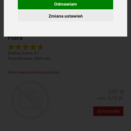
Odmawiam
Cena: (wybierz)
Zmiana ustawień
Pióra
Średnia ocena: 4.7
Na podstawie:
2383
ocen
Pióro wieczne Penmate Kolori
3,81 zł
3,10 zł
(netto:
)
do koszyka