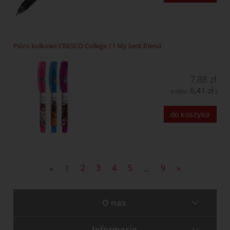
Pióro kulkowe CRESCO College 11 My best friend
7,88 zł
6,41 zł
(netto:
)
do koszyka
«
1
2
3
4
5
...
9
»
O nas
Informacje