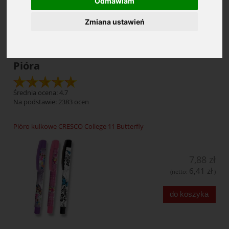
Odmawiam
Zmiana ustawień
Cena: (wybierz)
Pióra
Średnia ocena: 4.7
Na podstawie:
2383
ocen
Pióro kulkowe CRESCO College 11 Butterfly
7,88 zł
6,41 zł
(netto:
)
do koszyka