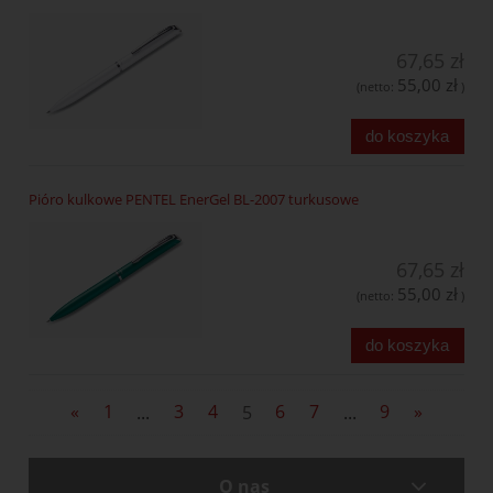
67,65 zł
55,00 zł
(netto:
)
do koszyka
Pióro kulkowe PENTEL EnerGel BL-2007 turkusowe
67,65 zł
55,00 zł
(netto:
)
do koszyka
«
1
...
3
4
5
6
7
...
9
»
O nas