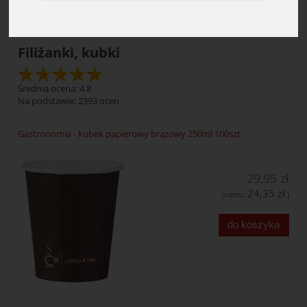
Filiżanki, kubki
Średnia ocena: 4.8
Na podstawie:
2393
ocen
Gastronomia - kubek papierowy brązowy 250ml 100szt
29,95 zł
24,35 zł
(netto:
)
do koszyka