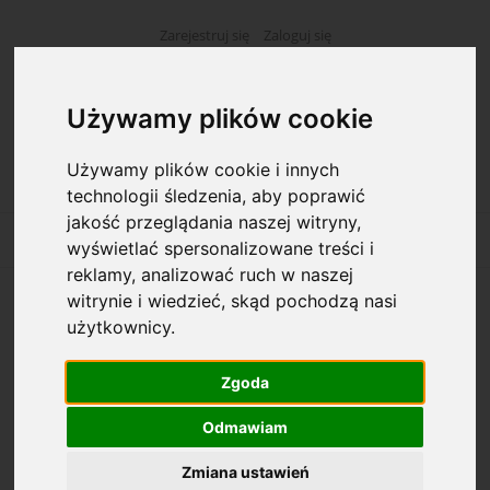
Zarejestruj się
Zaloguj się
Używamy plików cookie
Używamy plików cookie i innych
technologii śledzenia, aby poprawić
jakość przeglądania naszej witryny,
wyświetlać spersonalizowane treści i
reklamy, analizować ruch w naszej
witrynie i wiedzieć, skąd pochodzą nasi
Opcje przeglądania
użytkownicy.
Kategorie: Filiżanki, kubki
Zgoda
Odmawiam
Dostępność: (wybierz)
Zmiana ustawień
Cena: (wybierz)