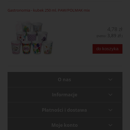
Gastronomia - kubek 250 ml. PAW/POLMAK mix
4,78 zł
3,89 zł
(netto:
)
do koszyka
O nas
Informacje
Płatności i dostawa
Moje konto