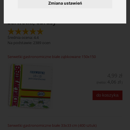
Zmiana ustawień
Serwetki, obrusy
Średnia ocena: 4.4
Na podstawie:
2389
ocen
Serwetki gastronomiczne białe ząbkowane 150x150
4,99 zł
4,06 zł
(netto:
)
do koszyka
Serwetki gastronomiczne białe 33x33 cm (400 sztuk)