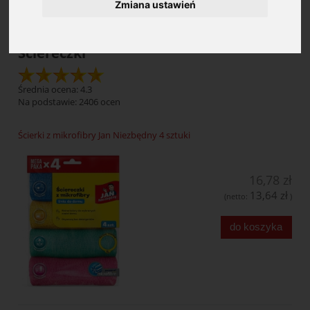
Zmiana ustawień
Ściereczki
Średnia ocena: 4.3
Na podstawie:
2406
ocen
Ścierki z mikrofibry Jan Niezbędny 4 sztuki
16,78 zł
13,64 zł
(netto:
)
do koszyka